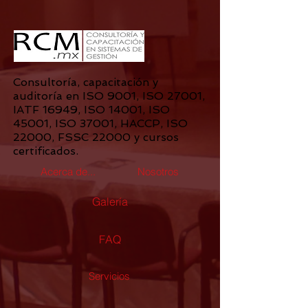
Consultoría
, capacitación y
auditoría
en ISO 9001, ISO 27001,
IATF 16949, ISO 14001, ISO
45001, ISO 37001, HACCP, ISO
22000, FSSC 22000 y cursos
certificados.
Acerca de...
Nosotros
Galería
FAQ
Servicios